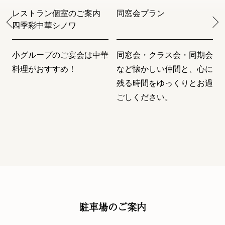
室のご案内
同窓会プラン
結納のご案内
ノワ
ご宴会は中華
同窓会・クラス会・同期会
大切な始まりの日
め！
など懐かしい仲間と、心に
の皆様の和やかな
残る時間をゆっくりとお過
りますように、心
ごしください。
お手伝いをさせて
す。
駐車場のご案内