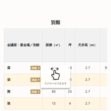
別館
会議室・宴会場／別館
面積（㎡）
坪
天井高（m）
葵
185
56
2.7
別館
詳細
栄
105
31
2.7
詳細
スクロールできます
茜
85
25
2.7
詳細
珠
13
4
2.7