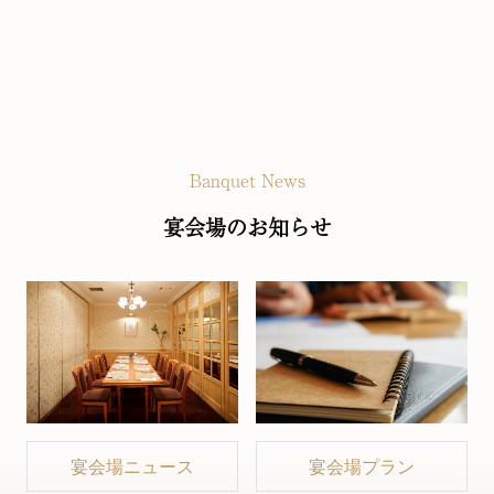
Banquet News
宴会場のお知らせ
ュース
宴会場プラン
宴会場プラ