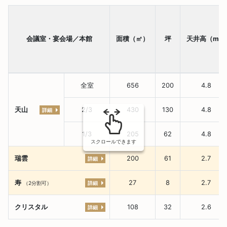
会議室・宴会場／本館
面積（㎡）
坪
天井高（m）
全室
656
200
4.8
天山
2/3
430
130
4.8
詳細
1/3
205
62
4.8
スクロールできます
瑞雲
200
61
2.7
詳細
寿
27
8
2.7
詳細
（2分割可）
クリスタル
108
32
2.6
詳細