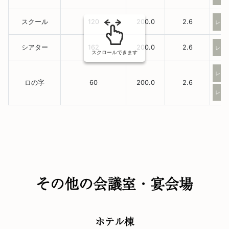
スクール
120
200.0
2.6
レイ
シアター
162
200.0
2.6
レイ
スクロールできます
レイ
ロの字
60
200.0
2.6
レイ
その他の会議室・宴会場
ホテル棟